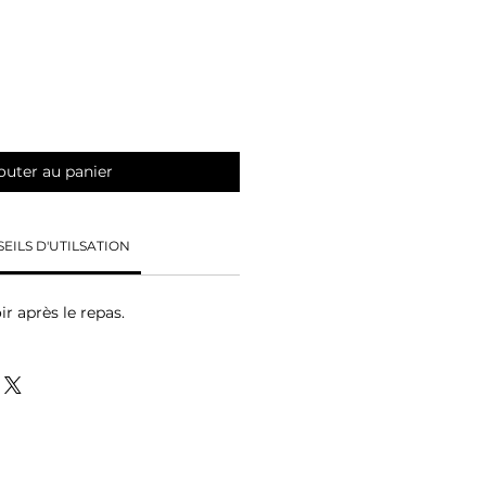
outer au panier
EILS D'UTILSATION
r après le repas.