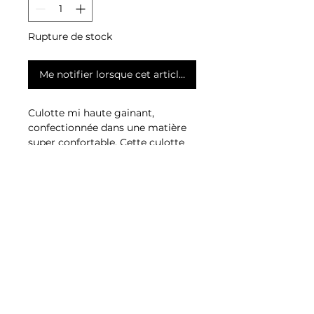
Rupture de stock
Me notifier lorsque cet article est disponible
Culotte mi haute gainant,
confectionnée dans une matière
super confortable. Cette culotte
allie confort et maintien pour une
silhouette élégante au quotidien.
COMPOSITION
95,7% POLYAMIDE
4,3% ELASTHANNE